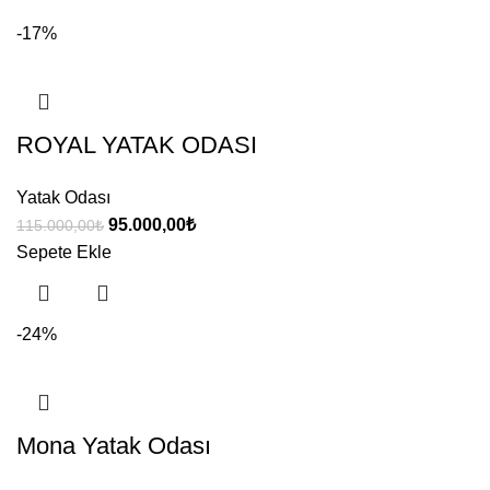
-17%
ROYAL YATAK ODASI
Yatak Odası
Orijinal
Şu
95.000,00
₺
115.000,00
₺
fiyat:
andaki
Sepete Ekle
115.000,00₺.
fiyat:
95.000,00₺.
-24%
Mona Yatak Odası