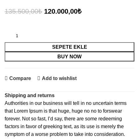
Orijinal
Şu
135.500,00
₺
120.000,00
₺
fiyat:
andaki
135.500,00₺.
fiyat:
120.000,00₺.
SEPETE EKLE
BUY NOW
Compare
Add to wishlist
Shipping and returns
Authorities in our business will tell in no uncertain terms
that Lorem Ipsum is that huge, huge no no to forswear
forever. Not so fast, I’d say, there are some redeeming
factors in favor of greeking text, as its use is merely the
symptom of a worse problem to take into consideration.