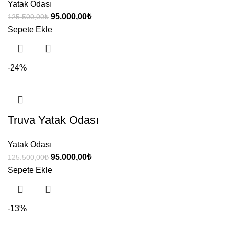
Yatak Odası
Orijinal
Şu
95.000,00
₺
125.500,00
₺
fiyat:
andaki
Sepete Ekle
125.500,00₺.
fiyat:
95.000,00₺.
-24%
Truva Yatak Odası
Yatak Odası
Orijinal
Şu
95.000,00
₺
125.500,00
₺
fiyat:
andaki
Sepete Ekle
125.500,00₺.
fiyat:
95.000,00₺.
-13%