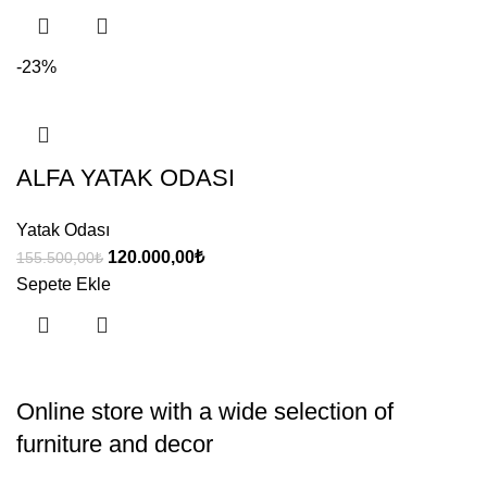
156.500,00₺.
fiyat:
120.000,00₺.
-23%
ALFA YATAK ODASI
Yatak Odası
Orijinal
Şu
120.000,00
₺
155.500,00
₺
fiyat:
andaki
Sepete Ekle
155.500,00₺.
fiyat:
120.000,00₺.
Online store with a wide selection of
furniture and decor