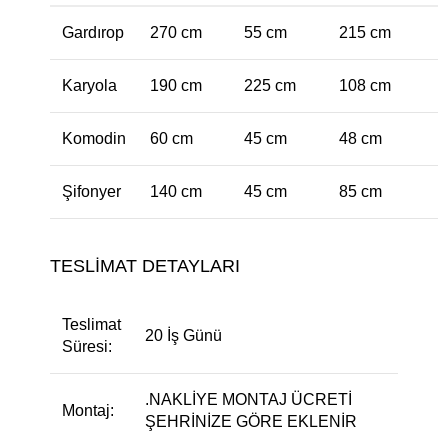
Gardırop
270 cm
55 cm
215 cm
Karyola
190 cm
225 cm
108 cm
Komodin
60 cm
45 cm
48 cm
Şifonyer
140 cm
45 cm
85 cm
TESLİMAT DETAYLARI
Teslimat
20 İş Günü
Süresi:
.NAKLİYE MONTAJ ÜCRETİ
Montaj:
ŞEHRİNİZE GÖRE EKLENİR