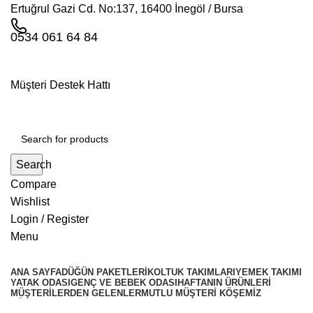
Ertuğrul Gazi Cd. No:137, 16400 İnegöl / Bursa
0534 061 64 84
Müşteri Destek Hattı
Search
Compare
Wishlist
Login / Register
Menu
ANA SAYFA
DÜĞÜN PAKETLERI
KOLTUK TAKIMLARI
YEMEK TAKIMI
YATAK ODASI
GENÇ VE BEBEK ODASI
HAFTANIN ÜRÜNLERI
MÜŞTERILERDEN GELENLER
MUTLU MÜŞTERI KÖŞEMIZ
KÖŞE TAKIMLARİ