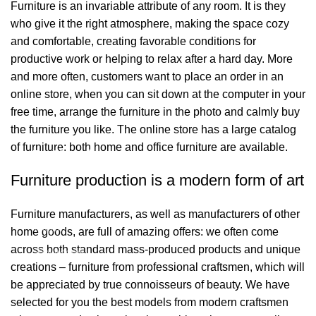
Furniture is an invariable attribute of any room. It is they
who give it the right atmosphere, making the space cozy
and comfortable, creating favorable conditions for
productive work or helping to relax after a hard day. More
and more often, customers want to place an order in an
online store, when you can sit down at the computer in your
free time, arrange the furniture in the photo and calmly buy
the furniture you like. The online store has a large catalog
of furniture: both home and office furniture are available.
Bağlantılar
Furniture production is a modern form of art
Hakkımızda
Furniture manufacturers, as well as manufacturers of other
İletişim
home goods, are full of amazing offers: we often come
across both standard mass-produced products and unique
Showrooms
creations – furniture from professional craftsmen, which will
be appreciated by true connoisseurs of beauty. We have
2026 Eymen Yağız Mobilya Tüm Haklar Saklıdır.
selected for you the best models from modern craftsmen
Web Designer Akbulut Creative