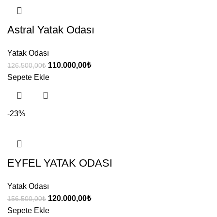
Astral Yatak Odası
Yatak Odası
Orijinal
Şu
110.000,00
₺
126.500,00
₺
fiyat:
andaki
Sepete Ekle
126.500,00₺.
fiyat:
110.000,00₺.
-23%
EYFEL YATAK ODASI
Yatak Odası
Orijinal
Şu
120.000,00
₺
156.500,00
₺
fiyat:
andaki
Sepete Ekle