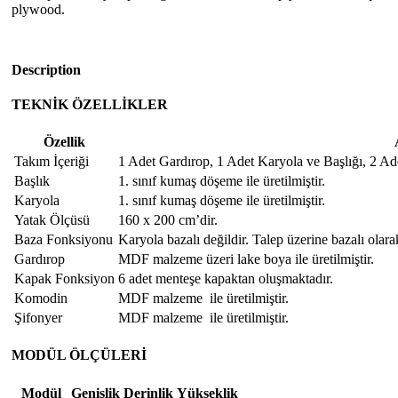
plywood.
Description
TEKNİK ÖZELLİKLER
Özellik
Takım İçeriği
1 Adet Gardırop, 1 Adet Karyola ve Başlığı, 2 A
Başlık
1. sınıf kumaş döşeme ile üretilmiştir.
Karyola
1. sınıf kumaş döşeme ile üretilmiştir.
Yatak Ölçüsü
160 x 200 cm’dir.
Baza Fonksiyonu
Karyola bazalı değildir. Talep üzerine bazalı olara
Gardırop
MDF malzeme üzeri lake boya ile üretilmiştir.
Kapak Fonksiyon
6 adet menteşe kapaktan oluşmaktadır.
Komodin
MDF malzeme ile üretilmiştir.
Şifonyer
MDF malzeme ile üretilmiştir.
MODÜL ÖLÇÜLERİ
Modül
Genişlik
Derinlik
Yükseklik