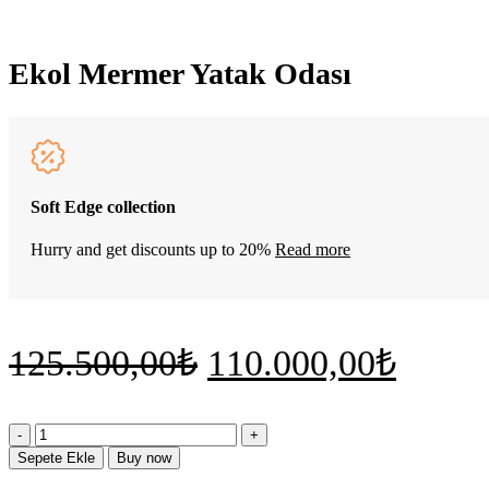
Ekol Mermer Yatak Odası
Soft Edge collection
Hurry and get discounts up to 20%
Read more
Orijinal
Şu
125.500,00
₺
110.000,00
₺
fiyat:
andak
fiyat:
Ekol
125.500,00₺.
Mermer
Sepete Ekle
Buy now
Yatak
110.0