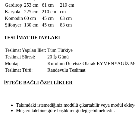
Gardırop
253 cm
61 cm
219 cm
Karyola
225 cm
210 cm
cm
Komodin
60 cm
45 cm
63 cm
Şifonyer
130 cm
45 cm
83 cm
TESLİMAT DETAYLARI
Teslimat Yapılan İller:
Tüm Türkiye
Teslimat Süresi:
20 İş Günü
Montaj:
Kurulum Ücretsiz Olarak EYMENYAGİZ MOBİ
Teslimat Türü:
Randevulu Teslimat
İSTEĞE BAĞLI ÖZELLİKLER
Takımdaki istemediğiniz modülü çıkartabilir veya modül ekleyeb
Müşteri talebine göre başlık rengi değişebilmektedir.