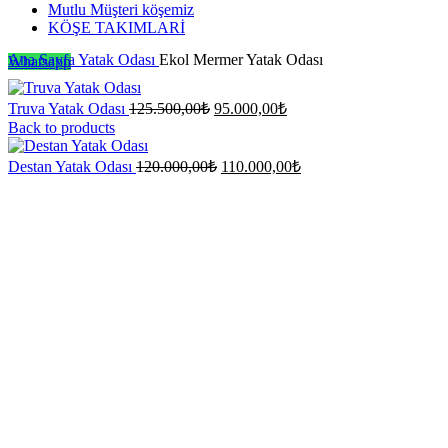
Mutlu Müşteri köşemiz
KÖŞE TAKIMLARİ
Ana Sayfa
Yatak Odası
Ekol Mermer Yatak Odası
Whatsapp
Orijinal
Şu
Truva Yatak Odası
125.500,00
₺
95.000,00
₺
fiyat:
andaki
Back to products
fiyat:
125.500,00₺.
95.000,00₺.
Orijinal
Şu
Destan Yatak Odası
120.000,00
₺
110.000,00
₺
fiyat:
andaki
-12%
fiyat:
120.000,00₺.
110.000,00₺.