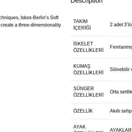
Description
hniques, Iskos-Berlin’s Soft
TAKIM
2 adet 3’l
 create a three-dimensionality
İÇERIĞI
İSKELET
Fırınlanmı
ÖZELLIKLERI
KUMAŞ
Silinebilir
ÖZELLIKLERI
SÜNGER
Orta sertli
ÖZELLIKLERI
ÖZELLIK
Akıllı se
AYAK
AYAKLAR