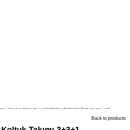
DEN GELENLER
MUTLU MÜŞTERI KÖŞEMIZ
KÖŞE TAKIMLARİ
Back to products
 Koltuk Takımı 3+3+1