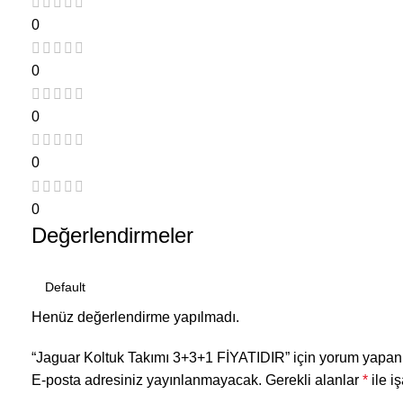
0
0
0
0
0
Değerlendirmeler
Henüz değerlendirme yapılmadı.
“Jaguar Koltuk Takımı 3+3+1 FİYATIDIR” için yorum yapan il
E-posta adresiniz yayınlanmayacak.
Gerekli alanlar
*
ile i