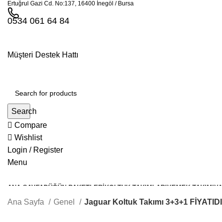
Ertuğrul Gazi Cd. No:137, 16400 İnegöl / Bursa
0534 061 64 84
Müşteri Destek Hattı
Search
Compare
Wishlist
Login / Register
Menu
ANA SAYFA
DÜĞÜN PAKETLERI
KOLTUK TAKIMLARI
YEMEK TAKIMI
YA
Ana Sayfa
Genel
Jaguar Koltuk Takımı 3+3+1 FİYATID
-27%