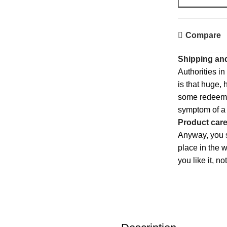
Compare
Shipping and
Authorities in
is that huge, 
some redeeming
symptom of a 
Product car
Anyway, you s
place in the 
you like it, n