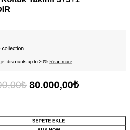
DIR
 collection
get discounts up to 20%
Read more
Orijinal
Şu
00,00
₺
80.000,00
₺
fiyat:
andaki
110.000,00₺.
fiyat:
SEPETE EKLE
BUY NOW