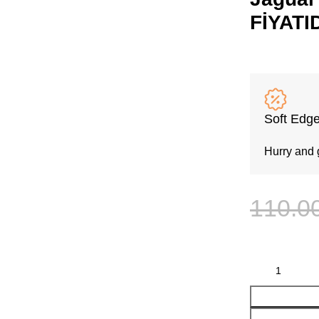
FİYATI
Soft Edge
Hurry and 
110.0