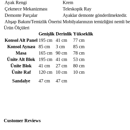
Ayak Rengi
Krem
Çekmece Mekanizması
Teleskopik Ray
Demonte Parçalar
Ayaklar demonte gönderilmektedir.
Ahşap Bakım/Temizlik Önerisi
Mobilyalarınızın temizliğini nemli b
Ürün Ölçüleri
Genişlik
Derinlik
Yükseklik
Konsol Alt Panel
195 cm
41 cm
77 cm
Konsol Aynası
85 cm
3 cm
85 cm
Masa
165 cm
90 cm
78 cm
Ünite Alt Blok
195 cm
41 cm
53 cm
Ünite Blok
41 cm
27 cm
80 cm
Ünite Raf
120 cm
10 cm
10 cm
Sandalye
47 cm
47 cm
Customer Reviews