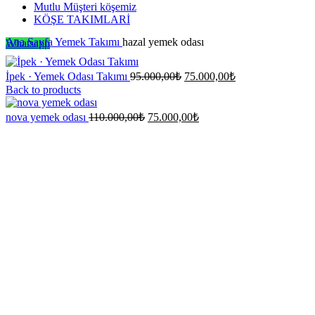
Mutlu Müşteri köşemiz
KÖŞE TAKIMLARİ
Ana Sayfa
Yemek Takımı
hazal yemek odası
Whatsapp
Orijinal
Şu
İpek · Yemek Odası Takımı
95.000,00
₺
75.000,00
₺
fiyat:
andaki
Back to products
fiyat:
95.000,00₺.
75.000,00₺.
Orijinal
Şu
nova yemek odası
110.000,00
₺
75.000,00
₺
fiyat:
andaki
-40%
fiyat:
110.000,00₺.
75.000,00₺.