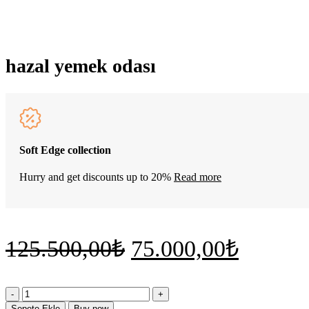
hazal yemek odası
Soft Edge collection
Hurry and get discounts up to 20%
Read more
Orijinal
Şu
125.500,00
₺
75.000,00
₺
fiyat:
andaki
fiyat:
hazal
125.500,00₺.
yemek
Sepete Ekle
Buy now