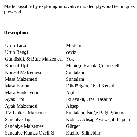
Made possible by exploring innovative molded plywood techniques, Is
plywood.
Description
Ürün Tarzı
Modern
Ürün Rengi
ceviz
Gümüşlük & Büfe Malzemesi
Yok
Konsol Tipi
Menteşe Kapak, Çekmeceli
Konsol Malzemesi
Suntalam
Masa Malzemesi
Suntalam
Masa Formu
Dikdörtgen, Oval Kenarlı
Masa Fonksiyonu
Açılır
Ayak Tipi
İki ayaklı, Özel Tasarım
Ayak Malzemesi
Ahşap
TV Ünitesi Malzemesi
Suntalam, İsteğe Bağlı Şömine
Sandalye Tipi
Kolsuz, Ahşap Ayak, Çift Papelli
Sandalye Malzemesi
Gürgen
Sandalye Kumaş Özelliği
Kadife, Silinebilir