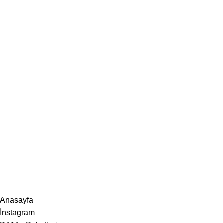
İletişim
Showrooms
2026 Eymen Yağız Mobilya Tüm Haklar Saklıdır.
Web Designer Akbulut Creative
Hey You, Sign Up And
Connect To Woodmart!
Be the first to learn about our latest trends
Anasayfa
İnstagram