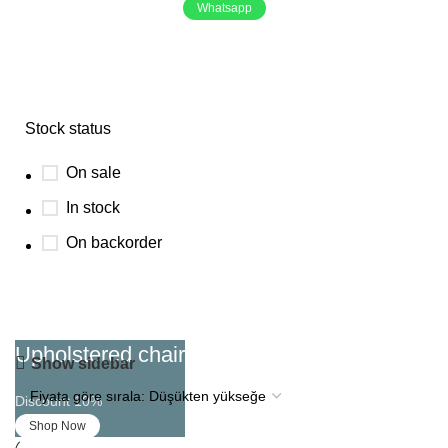
Whatsapp
Gönderilmiş
Stock status
On sale
In stock
On backorder
Upholstered chair
Show sidebar
Discount 10%
Shop Now