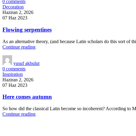
0
comments
Decoration
Haziran 2, 2026
07 Haz 2023
Flowing serpentines
As an alternative theory, (and because Latin scholars do this sort of 
Continue reading
yusuf akbulut
0
comments
Inspiration
Haziran 2, 2026
07 Haz 2023
Here comes autumn
So how did the classical Latin become so incoherent? According to Mc
Continue reading