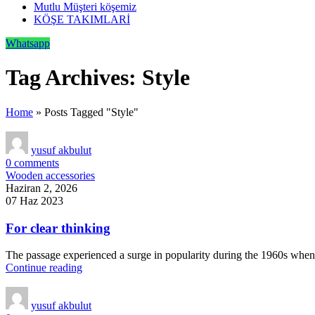
Mutlu Müşteri köşemiz
KÖŞE TAKIMLARİ
Whatsapp
Tag Archives: Style
Home
»
Posts Tagged "Style"
yusuf akbulut
0
comments
Wooden accessories
Haziran 2, 2026
07 Haz 2023
For clear thinking
The passage experienced a surge in popularity during the 1960s when Le
Continue reading
yusuf akbulut