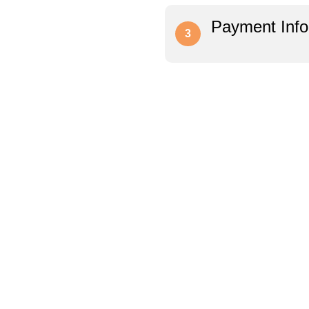
Payment Info
3
Bağlantılar
Hakkımızda
İletişim
Showrooms